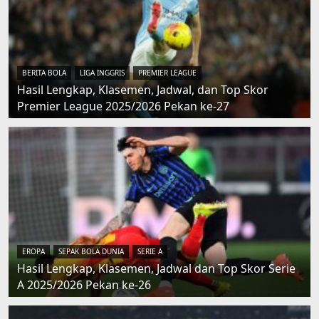
BERITA BOLA
LIGA INGGRIS
PREMIER LEAGUE
Hasil Lengkap, Klasemen, Jadwal, dan Top Skor
Premier League 2025/2026 Pekan ke-27
EROPA
SEPAK BOLA DUNIA
SERIE A
Hasil Lengkap, Klasemen, Jadwal dan Top Skor Serie
A 2025/2026 Pekan ke-26