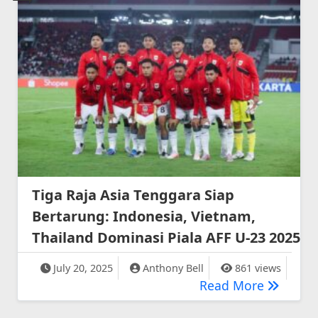
Tiga Raja Asia Tenggara Siap
Bertarung: Indonesia, Vietnam,
Thailand Dominasi Piala AFF U-23 2025
July 20, 2025
Anthony Bell
861 views
Tiga Raj
Read More