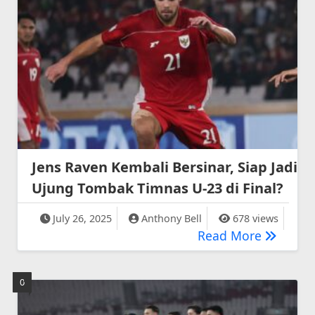
Jens Raven Kembali Bersinar, Siap Jadi
Ujung Tombak Timnas U-23 di Final?
July 26, 2025
Anthony Bell
678 views
Jens Rav
Read More
0