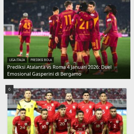
LIGA ITALIA
PREDIKSI BOLA
Prediksi Atalanta vs Roma 4 Januari 2026: Duel
Emosional Gasperini di Bergamo
0