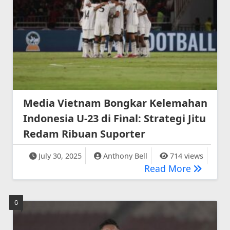
Media Vietnam Bongkar Kelemahan
Indonesia U-23 di Final: Strategi Jitu
Redam Ribuan Suporter
July 30, 2025
Anthony Bell
714 views
Media Vi
Read More
0