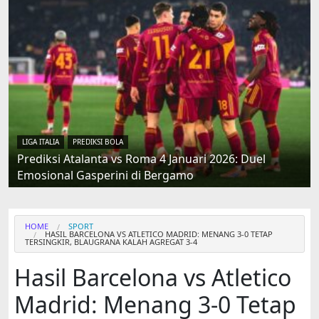
LIGA ITALIA
PREDIKSI BOLA
Prediksi Atalanta vs Roma 4 Januari 2026: Duel
Emosional Gasperini di Bergamo
HOME
SPORT
HASIL BARCELONA VS ATLETICO MADRID: MENANG 3-0 TETAP
TERSINGKIR, BLAUGRANA KALAH AGREGAT 3-4
Hasil Barcelona vs Atletico
Madrid: Menang 3-0 Tetap