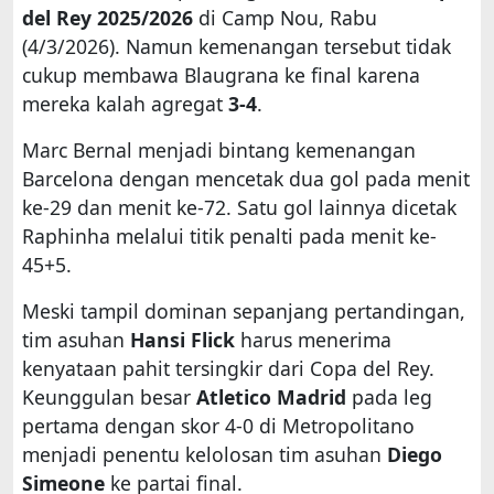
del Rey 2025/2026
di Camp Nou, Rabu
(4/3/2026). Namun kemenangan tersebut tidak
cukup membawa Blaugrana ke final karena
mereka kalah agregat
3-4
.
Marc Bernal menjadi bintang kemenangan
Barcelona dengan mencetak dua gol pada menit
ke-29 dan menit ke-72. Satu gol lainnya dicetak
Raphinha melalui titik penalti pada menit ke-
45+5.
Meski tampil dominan sepanjang pertandingan,
tim asuhan
Hansi Flick
harus menerima
kenyataan pahit tersingkir dari Copa del Rey.
Keunggulan besar
Atletico Madrid
pada leg
pertama dengan skor 4-0 di Metropolitano
menjadi penentu kelolosan tim asuhan
Diego
Simeone
ke partai final.