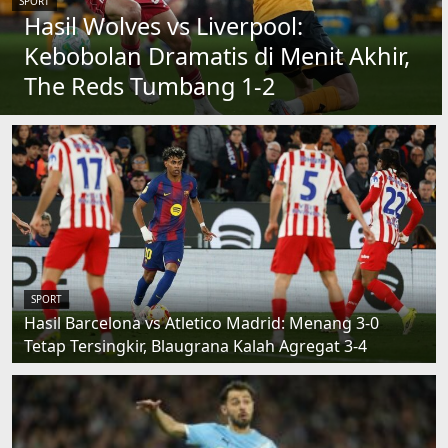
SPORT
Hasil Wolves vs Liverpool:
Kebobolan Dramatis di Menit Akhir,
The Reds Tumbang 1-2
SPORT
Hasil Barcelona vs Atletico Madrid: Menang 3-0
Tetap Tersingkir, Blaugrana Kalah Agregat 3-4