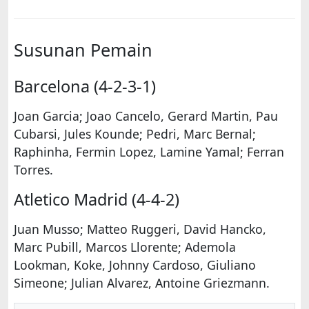
Susunan Pemain
Barcelona (4-2-3-1)
Joan Garcia; Joao Cancelo, Gerard Martin, Pau
Cubarsi, Jules Kounde; Pedri, Marc Bernal;
Raphinha, Fermin Lopez, Lamine Yamal; Ferran
Torres.
Atletico Madrid (4-4-2)
Juan Musso; Matteo Ruggeri, David Hancko,
Marc Pubill, Marcos Llorente; Ademola
Lookman, Koke, Johnny Cardoso, Giuliano
Simeone; Julian Alvarez, Antoine Griezmann.