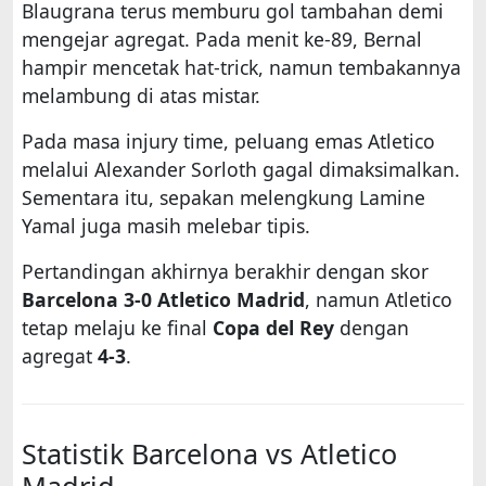
Blaugrana terus memburu gol tambahan demi
mengejar agregat. Pada menit ke-89, Bernal
hampir mencetak hat-trick, namun tembakannya
melambung di atas mistar.
Pada masa injury time, peluang emas Atletico
melalui Alexander Sorloth gagal dimaksimalkan.
Sementara itu, sepakan melengkung Lamine
Yamal juga masih melebar tipis.
Pertandingan akhirnya berakhir dengan skor
Barcelona 3-0 Atletico Madrid
, namun Atletico
tetap melaju ke final
Copa del Rey
dengan
agregat
4-3
.
Statistik Barcelona vs Atletico
Madrid