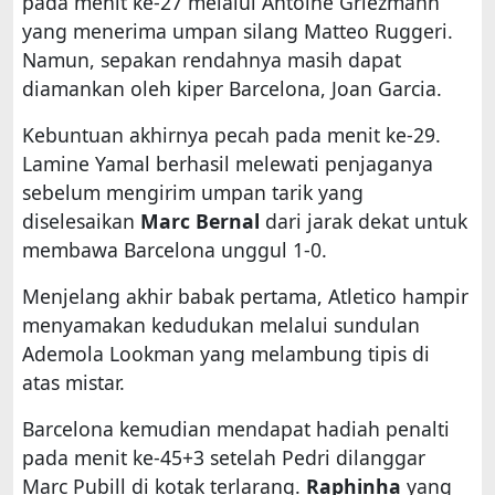
pada menit ke-27 melalui Antoine Griezmann
yang menerima umpan silang Matteo Ruggeri.
Namun, sepakan rendahnya masih dapat
diamankan oleh kiper Barcelona, Joan Garcia.
Kebuntuan akhirnya pecah pada menit ke-29.
Lamine Yamal berhasil melewati penjaganya
sebelum mengirim umpan tarik yang
diselesaikan
Marc Bernal
dari jarak dekat untuk
membawa Barcelona unggul 1-0.
Menjelang akhir babak pertama, Atletico hampir
menyamakan kedudukan melalui sundulan
Ademola Lookman yang melambung tipis di
atas mistar.
Barcelona kemudian mendapat hadiah penalti
pada menit ke-45+3 setelah Pedri dilanggar
Marc Pubill di kotak terlarang.
Raphinha
yang