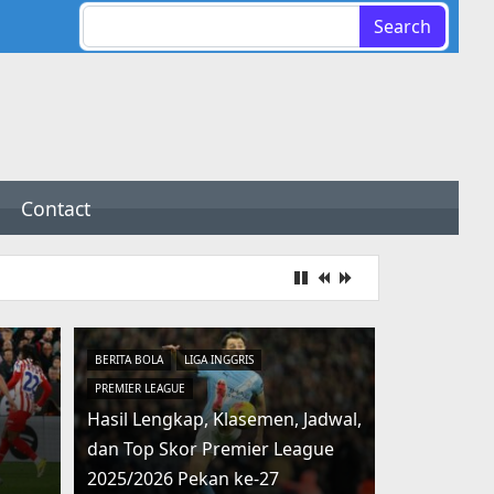
Search for:
Contact
BERITA BOLA
LIGA INGGRIS
PREMIER LEAGUE
Hasil Lengkap, Klasemen, Jadwal,
dan Top Skor Premier League
2025/2026 Pekan ke-27