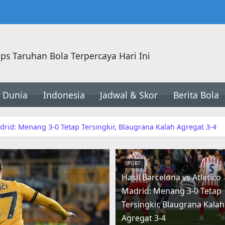
Tips Taruhan Bola Terpercaya Hari Ini
a Dunia
Indonesia
Jadwal & Skor
Berita Bola
adrid: Menang 3-0 Tetap Tersingkir, Blaugrana Kalah Agregat 3-4
SPORT
Hasil Barcelona vs Atletico
Madrid: Menang 3-0 Tetap
Tersingkir, Blaugrana Kalah
Agregat 3-4