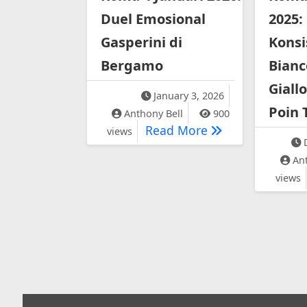
Duel Emosional
2025:
Gasperini di
Konsi
Bergamo
Bianc
Giall
January 3, 2026
Poin
Anthony Bell
900
Prediksi Atalant
Read More
views
An
views