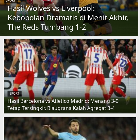
SPORT
Hasil Wolves vs Liverpool:
Kebobolan Dramatis di Menit Akhir,
The Reds Tumbang 1-2
SPORT
Hasil Barcelona vs Atletico Madrid: Menang 3-0
Tetap Tersingkir, Blaugrana Kalah Agregat 3-4