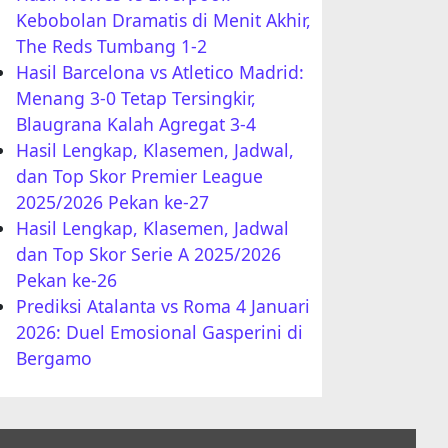
Kebobolan Dramatis di Menit Akhir,
The Reds Tumbang 1-2
Hasil Barcelona vs Atletico Madrid:
Menang 3-0 Tetap Tersingkir,
Blaugrana Kalah Agregat 3-4
Hasil Lengkap, Klasemen, Jadwal,
dan Top Skor Premier League
2025/2026 Pekan ke-27
Hasil Lengkap, Klasemen, Jadwal
dan Top Skor Serie A 2025/2026
e, dan Tunjukkan Konsistensi
ro Martinez Ganas, Nerazzurri Naik ke Papan Atas Lig
Pekan ke-26
Prediksi Atalanta vs Roma 4 Januari
2026: Duel Emosional Gasperini di
Bergamo