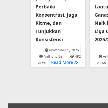
Perbaiki
Lauta
Konsentrasi, Jaga
Ganas
Ritme, dan
Naik 
Tunjukkan
Liga
Konsistensi
2025/
November 9, 2025
Anthony Bell
482
An
Tugas Inter Milan
Read More
views
views