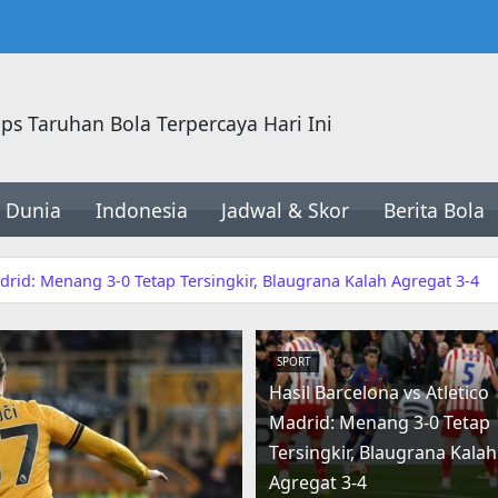
Tips Taruhan Bola Terpercaya Hari Ini
a Dunia
Indonesia
Jadwal & Skor
Berita Bola
adrid: Menang 3-0 Tetap Tersingkir, Blaugrana Kalah Agregat 3-4
SPORT
Hasil Barcelona vs Atletico
Madrid: Menang 3-0 Tetap
Tersingkir, Blaugrana Kalah
Agregat 3-4