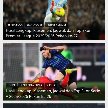
BERITA BOLA
LIGA INGGRIS
PREMIER LEAGUE
Hasil Lengkap, Klasemen, Jadwal, dan Top Skor
Premier League 2025/2026 Pekan ke-27
EROPA
SEPAK BOLA DUNIA
SERIE A
Hasil Lengkap, Klasemen, Jadwal dan Top Skor Serie
A 2025/2026 Pekan ke-26