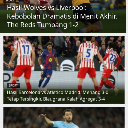
SPORT
Hasil Wolves vs Liverpool:
Kebobolan Dramatis di Menit Akhir,
The Reds Tumbang 1-2
SPORT
Hasil Barcelona vs Atletico Madrid: Menang 3-0
Tetap Tersingkir, Blaugrana Kalah Agregat 3-4