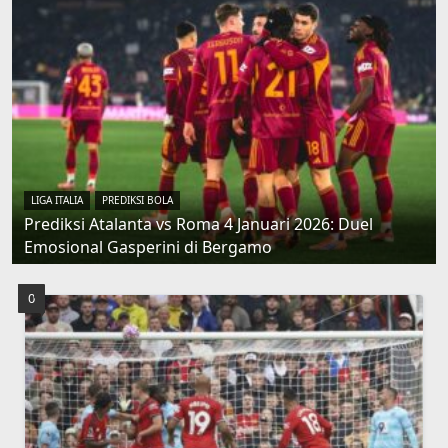
LIGA ITALIA
PREDIKSI BOLA
Prediksi Atalanta vs Roma 4 Januari 2026: Duel
Emosional Gasperini di Bergamo
0