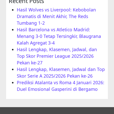
Recent Posts
Hasil Wolves vs Liverpool: Kebobolan
Dramatis di Menit Akhir, The Reds
Tumbang 1-2
Hasil Barcelona vs Atletico Madrid:
Menang 3-0 Tetap Tersingkir, Blaugrana
Kalah Agregat 3-4
Hasil Lengkap, Klasemen, Jadwal, dan
Top Skor Premier League 2025/2026
Pekan ke-27
Hasil Lengkap, Klasemen, Jadwal dan Top
Skor Serie A 2025/2026 Pekan ke-26
Prediksi Atalanta vs Roma 4 Januari 2026:
Duel Emosional Gasperini di Bergamo