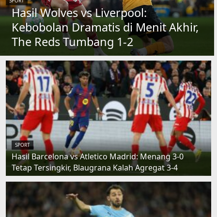
SPORT
Hasil Wolves vs Liverpool:
Kebobolan Dramatis di Menit Akhir,
The Reds Tumbang 1-2
SPORT
Hasil Barcelona vs Atletico Madrid: Menang 3-0
Tetap Tersingkir, Blaugrana Kalah Agregat 3-4