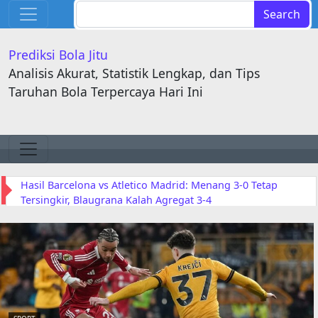
Skip to content
Search for:
Main Navigation
Prediksi Bola Jitu
Analisis Akurat, Statistik Lengkap, dan Tips
Taruhan Bola Terpercaya Hari Ini
Skip to content
Main Navigation
Hasil Barcelona vs Atletico Madrid: Menang 3-0 Tetap
Tersingkir, Blaugrana Kalah Agregat 3-4