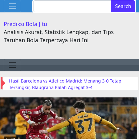
Skip to content
Search for:
Main Navigation
Prediksi Bola Jitu
Analisis Akurat, Statistik Lengkap, dan Tips
Taruhan Bola Terpercaya Hari Ini
Skip to content
Main Navigation
Hasil Barcelona vs Atletico Madrid: Menang 3-0 Tetap
Tersingkir, Blaugrana Kalah Agregat 3-4