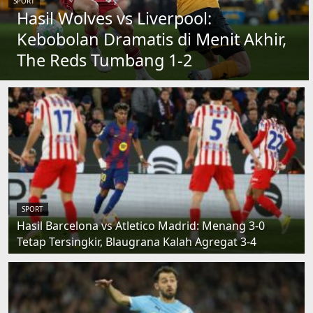
SPORT
Hasil Wolves vs Liverpool:
Kebobolan Dramatis di Menit Akhir,
The Reds Tumbang 1-2
SPORT
Hasil Barcelona vs Atletico Madrid: Menang 3-0
Tetap Tersingkir, Blaugrana Kalah Agregat 3-4