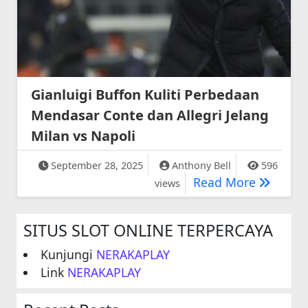
Gianluigi Buffon Kuliti Perbedaan
Mendasar Conte dan Allegri Jelang
Milan vs Napoli
September 28, 2025
Anthony Bell
596
Gianluigi
Read More
views
SITUS SLOT ONLINE TERPERCAYA
Kunjungi
NERAKAPLAY
Link
NERAKAPLAY