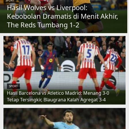
SPORT
Hasil Wolves vs Liverpool:
Kebobolan Dramatis di Menit Akhir,
The Reds Tumbang 1-2
SPORT
Hasil Barcelona vs Atletico Madrid: Menang 3-0
Tetap Tersingkir, Blaugrana Kalah Agregat 3-4