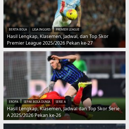
BERITA BOLA
LIGA INGGRIS
PREMIER LEAGUE
Hasil Lengkap, Klasemen, Jadwal, dan Top Skor
Premier League 2025/2026 Pekan ke-27
EROPA
SEPAK BOLA DUNIA
SERIE A
Hasil Lengkap, Klasemen, Jadwal dan Top Skor Serie
A 2025/2026 Pekan ke-26