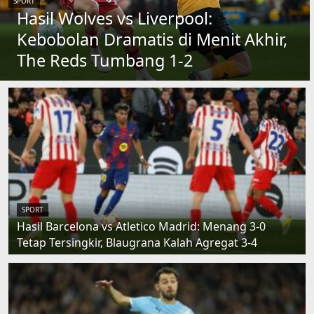
SPORT
Hasil Wolves vs Liverpool:
Kebobolan Dramatis di Menit Akhir,
The Reds Tumbang 1-2
SPORT
Hasil Barcelona vs Atletico Madrid: Menang 3-0
Tetap Tersingkir, Blaugrana Kalah Agregat 3-4