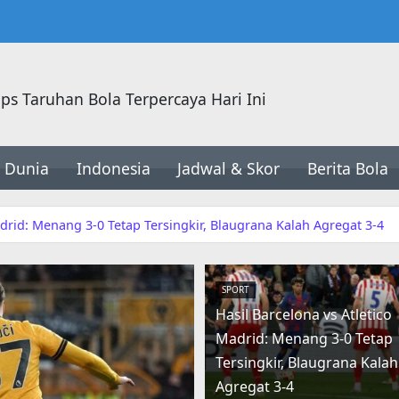
Tips Taruhan Bola Terpercaya Hari Ini
a Dunia
Indonesia
Jadwal & Skor
Berita Bola
adrid: Menang 3-0 Tetap Tersingkir, Blaugrana Kalah Agregat 3-4
SPORT
Hasil Barcelona vs Atletico
Madrid: Menang 3-0 Tetap
Tersingkir, Blaugrana Kalah
Agregat 3-4