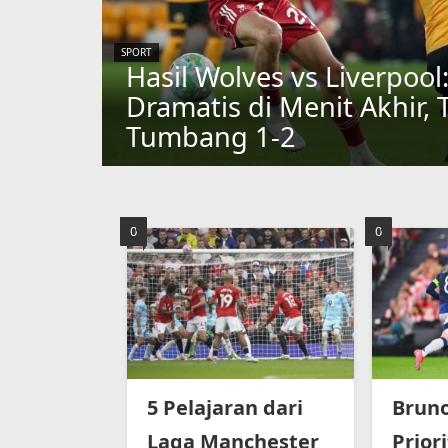
SPORT
Hasil Wolves vs Liverpoo
Dramatis di Menit Akhir,
Tumbang 1-2
0
0
5 Pelajaran dari
Bruno
Laga Manchester
Prior