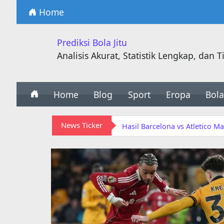
Skip to content
Home
Main Navigation
Prediksi Bola Jitu
Analisis Akurat, Statistik Lengkap, dan 
Skip to content
Home
Blog
Sport
Eropa
Bol
Main Navigation
News Ticker
Hasil Barcelona vs Atletico M