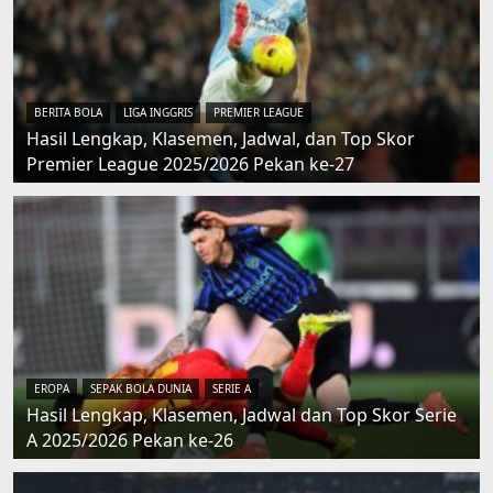
BERITA BOLA
LIGA INGGRIS
PREMIER LEAGUE
Hasil Lengkap, Klasemen, Jadwal, dan Top Skor
Premier League 2025/2026 Pekan ke-27
EROPA
SEPAK BOLA DUNIA
SERIE A
Hasil Lengkap, Klasemen, Jadwal dan Top Skor Serie
A 2025/2026 Pekan ke-26