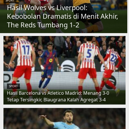
SPORT
Hasil Wolves vs Liverpool:
Kebobolan Dramatis di Menit Akhir,
The Reds Tumbang 1-2
SPORT
Hasil Barcelona vs Atletico Madrid: Menang 3-0
Tetap Tersingkir, Blaugrana Kalah Agregat 3-4