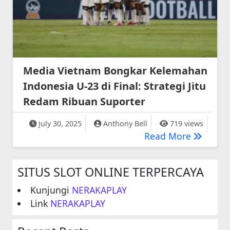
Media Vietnam Bongkar Kelemahan
Indonesia U-23 di Final: Strategi Jitu
Redam Ribuan Suporter
July 30, 2025
Anthony Bell
719 views
Media Vi
Read More
SITUS SLOT ONLINE TERPERCAYA
Kunjungi
NERAKAPLAY
Link
NERAKAPLAY