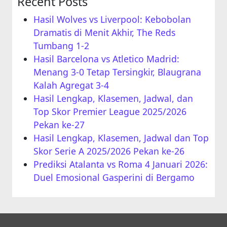
Recent Posts
Hasil Wolves vs Liverpool: Kebobolan
Dramatis di Menit Akhir, The Reds
Tumbang 1-2
Hasil Barcelona vs Atletico Madrid:
Menang 3-0 Tetap Tersingkir, Blaugrana
Kalah Agregat 3-4
Hasil Lengkap, Klasemen, Jadwal, dan
Top Skor Premier League 2025/2026
Pekan ke-27
Hasil Lengkap, Klasemen, Jadwal dan Top
Skor Serie A 2025/2026 Pekan ke-26
Prediksi Atalanta vs Roma 4 Januari 2026:
Duel Emosional Gasperini di Bergamo