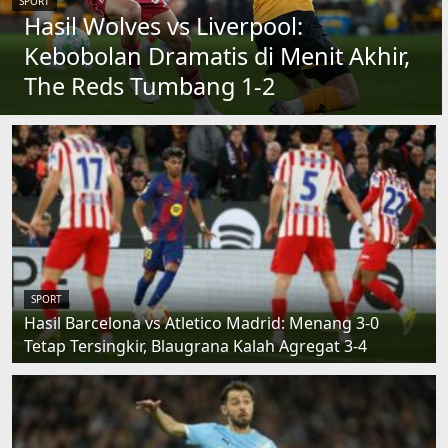
SPORT
Hasil Wolves vs Liverpool:
Kebobolan Dramatis di Menit Akhir,
The Reds Tumbang 1-2
SPORT
Hasil Barcelona vs Atletico Madrid: Menang 3-0
Tetap Tersingkir, Blaugrana Kalah Agregat 3-4