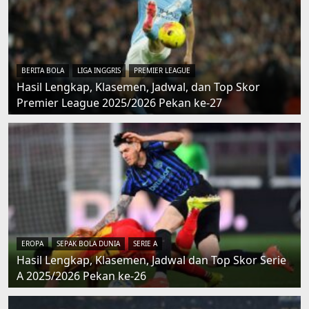
BERITA BOLA
LIGA INGGRIS
PREMIER LEAGUE
Hasil Lengkap, Klasemen, Jadwal, dan Top Skor
Premier League 2025/2026 Pekan ke-27
EROPA
SEPAK BOLA DUNIA
SERIE A
Hasil Lengkap, Klasemen, Jadwal dan Top Skor Serie
A 2025/2026 Pekan ke-26