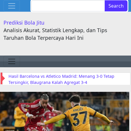
Skip to content
Search for:
Main Navigation
Prediksi Bola Jitu
Analisis Akurat, Statistik Lengkap, dan Tips
Taruhan Bola Terpercaya Hari Ini
Skip to content
Main Navigation
Hasil Barcelona vs Atletico Madrid: Menang 3-0 Tetap
Tersingkir, Blaugrana Kalah Agregat 3-4