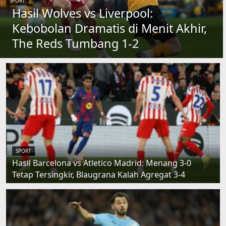
SPORT
Hasil Wolves vs Liverpool:
Kebobolan Dramatis di Menit Akhir,
The Reds Tumbang 1-2
SPORT
Hasil Barcelona vs Atletico Madrid: Menang 3-0
Tetap Tersingkir, Blaugrana Kalah Agregat 3-4