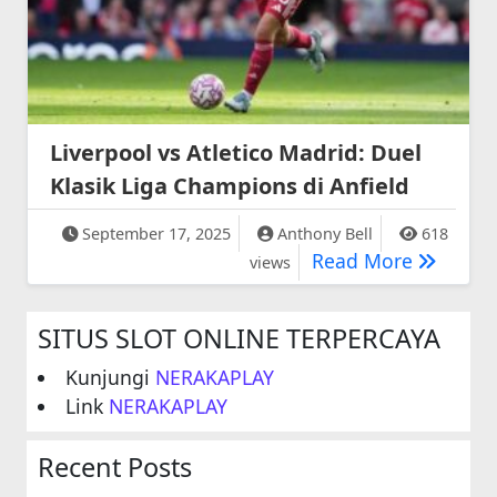
Liverpool vs Atletico Madrid: Duel
Klasik Liga Champions di Anfield
September 17, 2025
Anthony Bell
618
Liverpool
Read More
views
SITUS SLOT ONLINE TERPERCAYA
Kunjungi
NERAKAPLAY
Link
NERAKAPLAY
Recent Posts