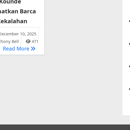
 Kounde
matkan Barca
Kekalahan
December 10, 2025
thony Bell
471
Hasil Barcelona vs Eintracht Frankfurt: J
Read More
 Barca vs Frankfurt: Jules Kounde Penentu Kemenang