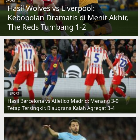
SPORT
Hasil Wolves vs Liverpool:
Kebobolan Dramatis di Menit Akhir,
The Reds Tumbang 1-2
SPORT
Hasil Barcelona vs Atletico Madrid: Menang 3-0
Tetap Tersingkir, Blaugrana Kalah Agregat 3-4