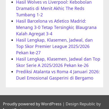
Hasil Wolves vs Liverpool: Kebobolan
Dramatis di Menit Akhir, The Reds
Tumbang 1-2
Hasil Barcelona vs Atletico Madrid:
Menang 3-0 Tetap Tersingkir, Blaugrana
Kalah Agregat 3-4
Hasil Lengkap, Klasemen, Jadwal, dan
Top Skor Premier League 2025/2026
Pekan ke-27
Hasil Lengkap, Klasemen, Jadwal dan Top
Skor Serie A 2025/2026 Pekan ke-26
Prediksi Atalanta vs Roma 4 Januari 2026:
Duel Emosional Gasperini di Bergamo
Proudly powered by WordPress
|
Design Republic by