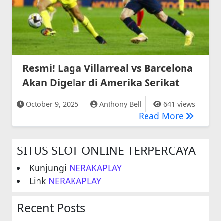
Resmi! Laga Villarreal vs Barcelona
Akan Digelar di Amerika Serikat
October 9, 2025
Anthony Bell
641 views
Resmi! La
Read More
SITUS SLOT ONLINE TERPERCAYA
Kunjungi
NERAKAPLAY
Link
NERAKAPLAY
Recent Posts