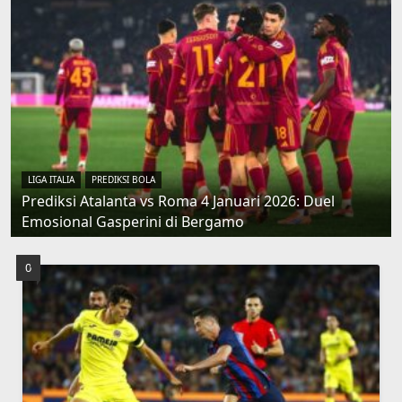
LIGA ITALIA
PREDIKSI BOLA
Prediksi Atalanta vs Roma 4 Januari 2026: Duel
Emosional Gasperini di Bergamo
0