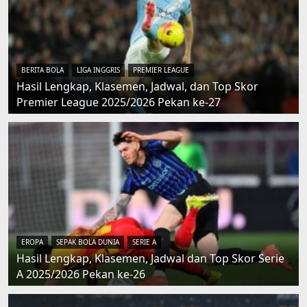
BERITA BOLA
LIGA INGGRIS
PREMIER LEAGUE
Hasil Lengkap, Klasemen, Jadwal, dan Top Skor
Premier League 2025/2026 Pekan ke-27
EROPA
SEPAK BOLA DUNIA
SERIE A
Hasil Lengkap, Klasemen, Jadwal dan Top Skor Serie
A 2025/2026 Pekan ke-26