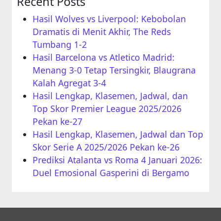
Recent Posts
Hasil Wolves vs Liverpool: Kebobolan
Dramatis di Menit Akhir, The Reds
Tumbang 1-2
Hasil Barcelona vs Atletico Madrid:
Menang 3-0 Tetap Tersingkir, Blaugrana
Kalah Agregat 3-4
Hasil Lengkap, Klasemen, Jadwal, dan
Top Skor Premier League 2025/2026
Pekan ke-27
Hasil Lengkap, Klasemen, Jadwal dan Top
Skor Serie A 2025/2026 Pekan ke-26
Prediksi Atalanta vs Roma 4 Januari 2026:
Duel Emosional Gasperini di Bergamo