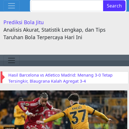
Skip to content
Search for:
Main Navigation
Prediksi Bola Jitu
Analisis Akurat, Statistik Lengkap, dan Tips
Taruhan Bola Terpercaya Hari Ini
Skip to content
Main Navigation
Hasil Barcelona vs Atletico Madrid: Menang 3-0 Tetap
Tersingkir, Blaugrana Kalah Agregat 3-4