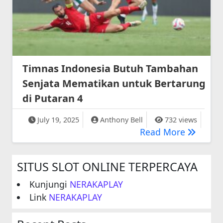
Timnas Indonesia Butuh Tambahan
Senjata Mematikan untuk Bertarung
di Putaran 4
July 19, 2025
Anthony Bell
732 views
Timnas I
Read More
SITUS SLOT ONLINE TERPERCAYA
Kunjungi
NERAKAPLAY
Link
NERAKAPLAY