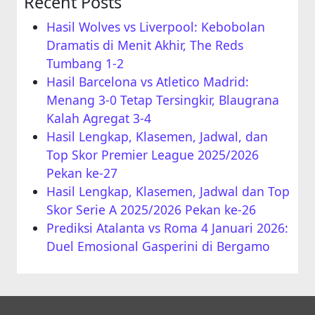
Recent Posts
Hasil Wolves vs Liverpool: Kebobolan
Dramatis di Menit Akhir, The Reds
Tumbang 1-2
Hasil Barcelona vs Atletico Madrid:
Menang 3-0 Tetap Tersingkir, Blaugrana
Kalah Agregat 3-4
Hasil Lengkap, Klasemen, Jadwal, dan
Top Skor Premier League 2025/2026
Pekan ke-27
Hasil Lengkap, Klasemen, Jadwal dan Top
Skor Serie A 2025/2026 Pekan ke-26
Prediksi Atalanta vs Roma 4 Januari 2026:
Duel Emosional Gasperini di Bergamo