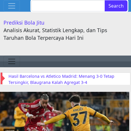
Skip to content
Search for:
Main Navigation
Prediksi Bola Jitu
Analisis Akurat, Statistik Lengkap, dan Tips
Taruhan Bola Terpercaya Hari Ini
Skip to content
Main Navigation
Hasil Barcelona vs Atletico Madrid: Menang 3-0 Tetap
Tersingkir, Blaugrana Kalah Agregat 3-4