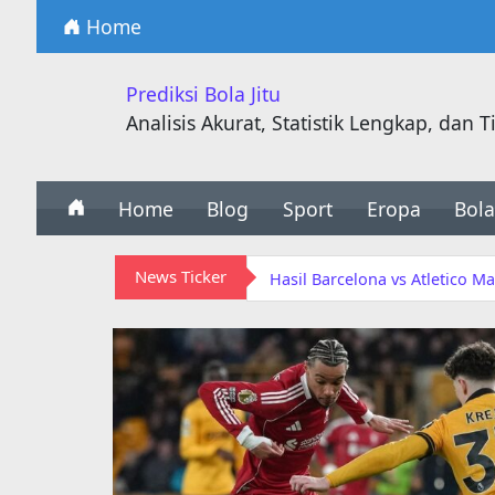
Skip to content
Home
Main Navigation
Prediksi Bola Jitu
Analisis Akurat, Statistik Lengkap, dan 
Skip to content
Home
Blog
Sport
Eropa
Bol
Main Navigation
News Ticker
Hasil Barcelona vs Atletico M