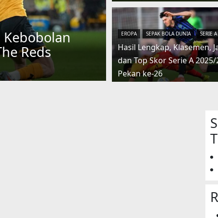
l: Kebobolan
EROPA
SEPAK BOLA DUNIA
SERIE A
Hasil Lengkap, Klasemen, J
 The Reds
dan Top Skor Serie A 2025
Pekan ke-26
S
T
R