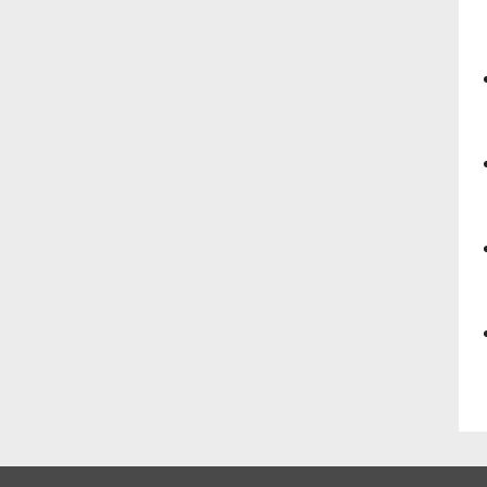
s Eintracht Frankfurt: Jules Kounde Selamatkan Barca