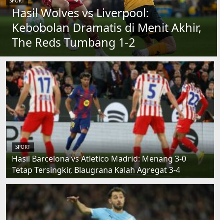
SPORT
Hasil Wolves vs Liverpool:
Kebobolan Dramatis di Menit Akhir,
The Reds Tumbang 1-2
SPORT
Hasil Barcelona vs Atletico Madrid: Menang 3-0
Tetap Tersingkir, Blaugrana Kalah Agregat 3-4