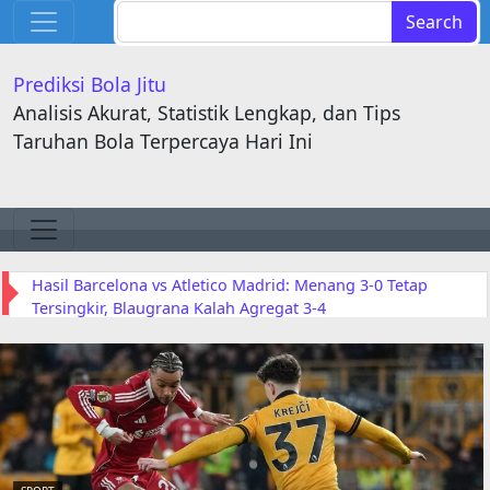
Skip to content
Search for:
Main Navigation
Prediksi Bola Jitu
Analisis Akurat, Statistik Lengkap, dan Tips
Taruhan Bola Terpercaya Hari Ini
Skip to content
Main Navigation
Hasil Barcelona vs Atletico Madrid: Menang 3-0 Tetap
Tersingkir, Blaugrana Kalah Agregat 3-4