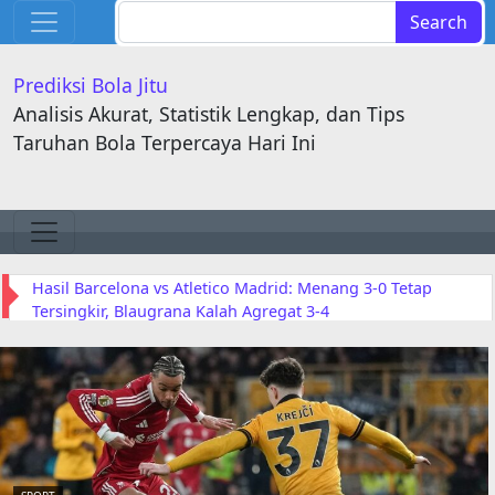
Skip to content
Search for:
Main Navigation
Prediksi Bola Jitu
Analisis Akurat, Statistik Lengkap, dan Tips
Taruhan Bola Terpercaya Hari Ini
Skip to content
Main Navigation
Hasil Barcelona vs Atletico Madrid: Menang 3-0 Tetap
Tersingkir, Blaugrana Kalah Agregat 3-4