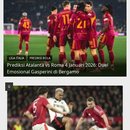
LIGA ITALIA
PREDIKSI BOLA
Prediksi Atalanta vs Roma 4 Januari 2026: Duel
Emosional Gasperini di Bergamo
0