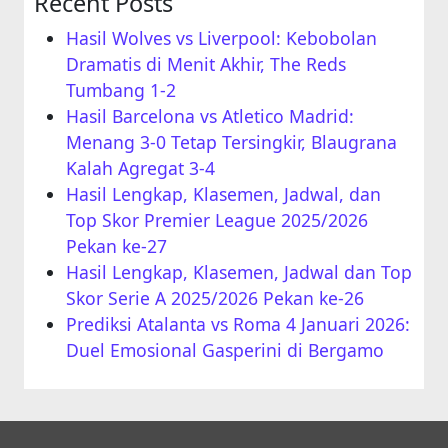
Recent Posts
Hasil Wolves vs Liverpool: Kebobolan
Dramatis di Menit Akhir, The Reds
Tumbang 1-2
Hasil Barcelona vs Atletico Madrid:
Menang 3-0 Tetap Tersingkir, Blaugrana
Kalah Agregat 3-4
Hasil Lengkap, Klasemen, Jadwal, dan
Top Skor Premier League 2025/2026
Pekan ke-27
Hasil Lengkap, Klasemen, Jadwal dan Top
Skor Serie A 2025/2026 Pekan ke-26
Prediksi Atalanta vs Roma 4 Januari 2026:
Duel Emosional Gasperini di Bergamo