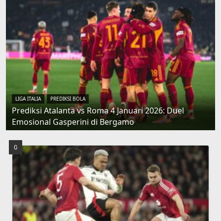
LIGA ITALIA
PREDIKSI BOLA
Prediksi Atalanta vs Roma 4 Januari 2026: Duel
Emosional Gasperini di Bergamo
0