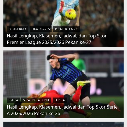
BERITA BOLA
LIGA INGGRIS
PREMIER LEAGUE
Hasil Lengkap, Klasemen, Jadwal, dan Top Skor
Premier League 2025/2026 Pekan ke-27
EROPA
SEPAK BOLA DUNIA
SERIE A
Hasil Lengkap, Klasemen, Jadwal dan Top Skor Serie
A 2025/2026 Pekan ke-26