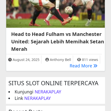
Head to Head Fulham vs Manchester
United: Sejarah Lebih Memihak Setan
Merah
August 24, 2025
Anthony Bell
811 views
Head to 
Read More
SITUS SLOT ONLINE TERPERCAYA
Kunjungi
NERAKAPLAY
Link
NERAKAPLAY