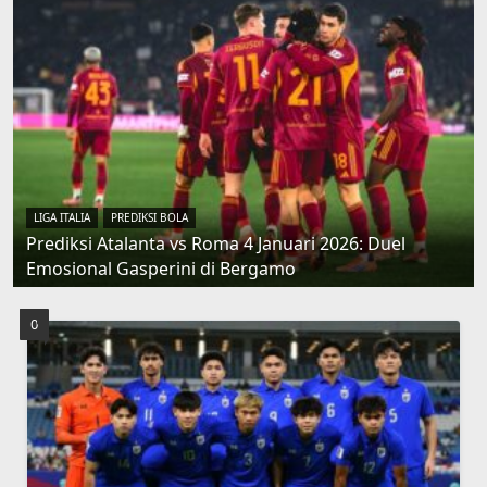
LIGA ITALIA
PREDIKSI BOLA
Prediksi Atalanta vs Roma 4 Januari 2026: Duel
Emosional Gasperini di Bergamo
0