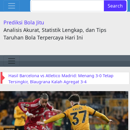
Skip to content
Search for:
Main Navigation
Prediksi Bola Jitu
Analisis Akurat, Statistik Lengkap, dan Tips
Taruhan Bola Terpercaya Hari Ini
Skip to content
Main Navigation
Hasil Barcelona vs Atletico Madrid: Menang 3-0 Tetap
Tersingkir, Blaugrana Kalah Agregat 3-4