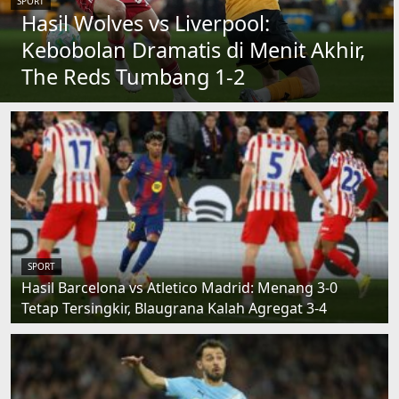
SPORT
Hasil Wolves vs Liverpool:
Kebobolan Dramatis di Menit Akhir,
The Reds Tumbang 1-2
SPORT
Hasil Barcelona vs Atletico Madrid: Menang 3-0
Tetap Tersingkir, Blaugrana Kalah Agregat 3-4