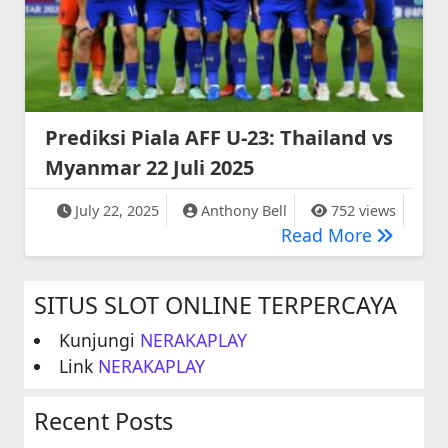
Prediksi Piala AFF U-23: Thailand vs
Myanmar 22 Juli 2025
July 22, 2025
Anthony Bell
752 views
Prediksi 
Read More
SITUS SLOT ONLINE TERPERCAYA
Kunjungi
NERAKAPLAY
Link
NERAKAPLAY
Recent Posts