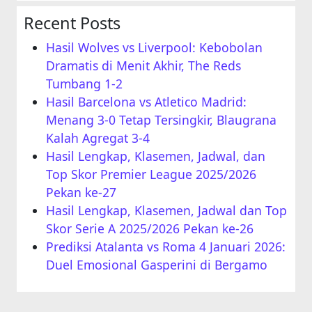
Recent Posts
Hasil Wolves vs Liverpool: Kebobolan
Dramatis di Menit Akhir, The Reds
Tumbang 1-2
Hasil Barcelona vs Atletico Madrid:
Menang 3-0 Tetap Tersingkir, Blaugrana
Kalah Agregat 3-4
Hasil Lengkap, Klasemen, Jadwal, dan
Top Skor Premier League 2025/2026
Pekan ke-27
Hasil Lengkap, Klasemen, Jadwal dan Top
Skor Serie A 2025/2026 Pekan ke-26
Prediksi Atalanta vs Roma 4 Januari 2026:
Duel Emosional Gasperini di Bergamo