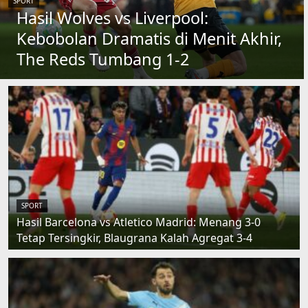
SPORT
Hasil Wolves vs Liverpool:
Kebobolan Dramatis di Menit Akhir,
The Reds Tumbang 1-2
SPORT
Hasil Barcelona vs Atletico Madrid: Menang 3-0
Tetap Tersingkir, Blaugrana Kalah Agregat 3-4