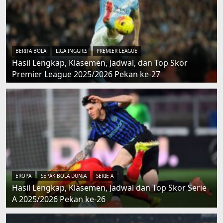
BERITA BOLA
LIGA INGGRIS
PREMIER LEAGUE
Hasil Lengkap, Klasemen, Jadwal, dan Top Skor
Premier League 2025/2026 Pekan ke-27
EROPA
SEPAK BOLA DUNIA
SERIE A
Hasil Lengkap, Klasemen, Jadwal dan Top Skor Serie
A 2025/2026 Pekan ke-26