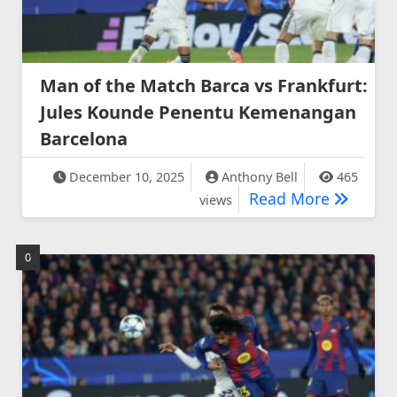
Man of the Match Barca vs Frankfurt:
Jules Kounde Penentu Kemenangan
Barcelona
December 10, 2025
Anthony Bell
465
Man of t
Read More
views
0