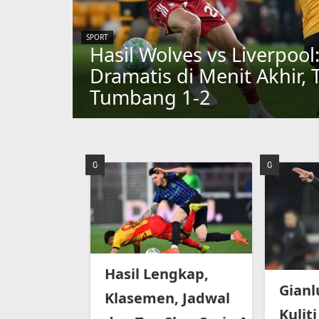
SPORT
Hasil Wolves vs Liverpoo
Dramatis di Menit Akhir,
Tumbang 1-2
0
0
Hasil Lengkap,
Gianl
Klasemen, Jadwal
Kulit