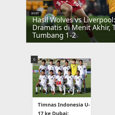
SPORT
Hasil Wolves vs Liverpoo
Dramatis di Menit Akhir,
Tumbang 1-2
0
Timnas Indonesia U-
17 ke Dubai: