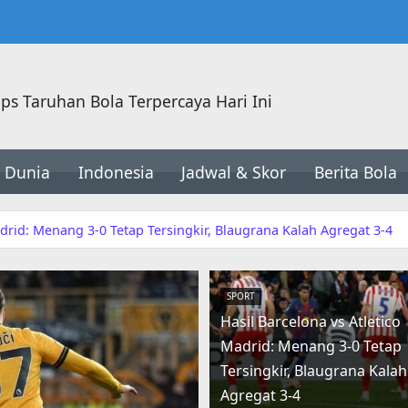
Tips Taruhan Bola Terpercaya Hari Ini
a Dunia
Indonesia
Jadwal & Skor
Berita Bola
adrid: Menang 3-0 Tetap Tersingkir, Blaugrana Kalah Agregat 3-4
SPORT
Hasil Barcelona vs Atletico
Madrid: Menang 3-0 Tetap
Tersingkir, Blaugrana Kalah
Agregat 3-4