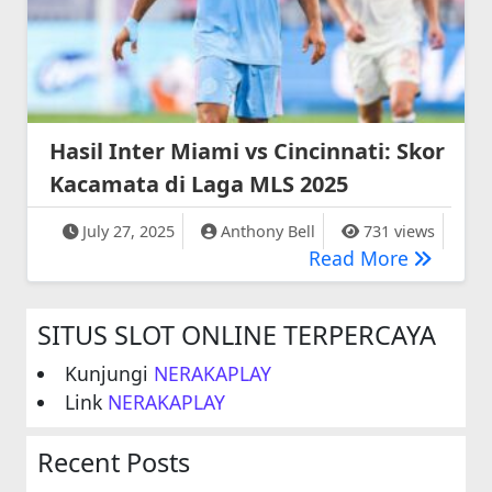
Hasil Inter Miami vs Cincinnati: Skor
Kacamata di Laga MLS 2025
July 27, 2025
Anthony Bell
731 views
Hasil Int
Read More
SITUS SLOT ONLINE TERPERCAYA
Kunjungi
NERAKAPLAY
Link
NERAKAPLAY
Recent Posts