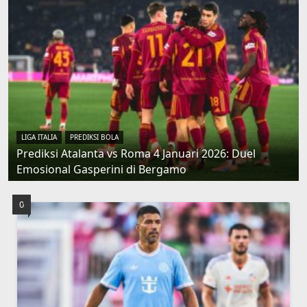
LIGA ITALIA
PREDIKSI BOLA
Prediksi Atalanta vs Roma 4 Januari 2026: Duel
Emosional Gasperini di Bergamo
0