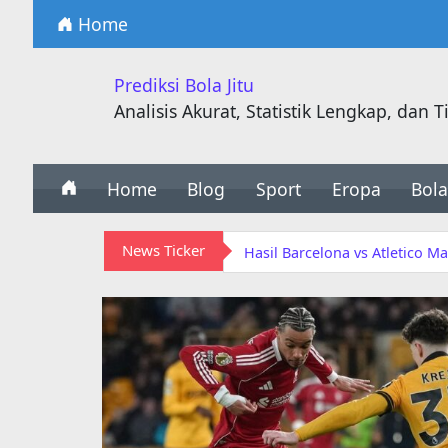
Skip to content
Home
Main Navigation
Prediksi Bola Jitu
Analisis Akurat, Statistik Lengkap, dan 
Skip to content
Home
Blog
Sport
Eropa
Bol
Main Navigation
News Ticker
Hasil Barcelona vs Atletico M