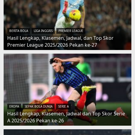
BERITA BOLA
LIGA INGGRIS
PREMIER LEAGUE
Hasil Lengkap, Klasemen, Jadwal, dan Top Skor
Premier League 2025/2026 Pekan ke-27
EROPA
SEPAK BOLA DUNIA
SERIE A
Hasil Lengkap, Klasemen, Jadwal dan Top Skor Serie
A 2025/2026 Pekan ke-26