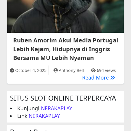
Ruben Amorim Akui Media Portugal
Lebih Kejam, Hidupnya di Inggris
Bersama MU Lebih Nyaman
October 4, 2025
Anthony Bell
694 views
Ruben Am
Read More
SITUS SLOT ONLINE TERPERCAYA
Kunjungi
NERAKAPLAY
Link
NERAKAPLAY