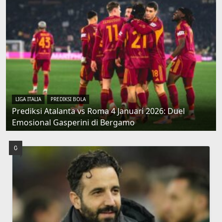
LIGA ITALIA
PREDIKSI BOLA
Prediksi Atalanta vs Roma 4 Januari 2026: Duel
Emosional Gasperini di Bergamo
0