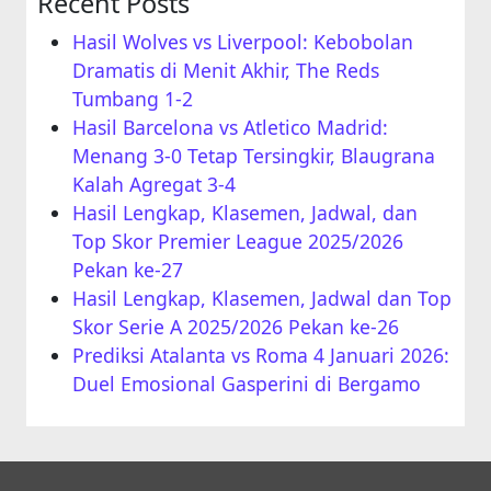
Recent Posts
Hasil Wolves vs Liverpool: Kebobolan
Dramatis di Menit Akhir, The Reds
Tumbang 1-2
Hasil Barcelona vs Atletico Madrid:
Menang 3-0 Tetap Tersingkir, Blaugrana
Kalah Agregat 3-4
Hasil Lengkap, Klasemen, Jadwal, dan
Top Skor Premier League 2025/2026
Pekan ke-27
Hasil Lengkap, Klasemen, Jadwal dan Top
Skor Serie A 2025/2026 Pekan ke-26
Prediksi Atalanta vs Roma 4 Januari 2026:
Duel Emosional Gasperini di Bergamo