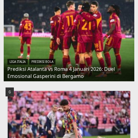
LIGA ITALIA
PREDIKSI BOLA
Prediksi Atalanta vs Roma 4 Januari 2026: Duel
Emosional Gasperini di Bergamo
0