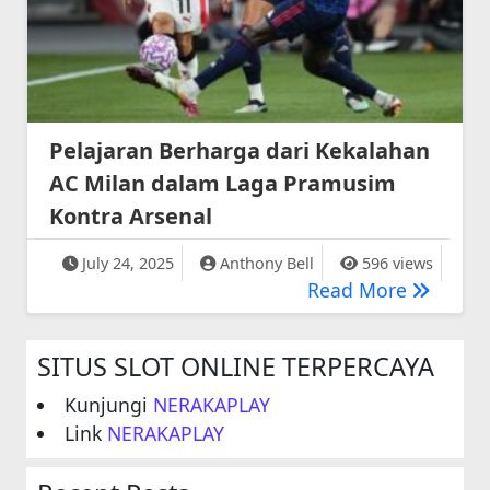
Pelajaran Berharga dari Kekalahan
AC Milan dalam Laga Pramusim
Kontra Arsenal
July 24, 2025
Anthony Bell
596 views
Pelajara
Read More
SITUS SLOT ONLINE TERPERCAYA
Kunjungi
NERAKAPLAY
Link
NERAKAPLAY