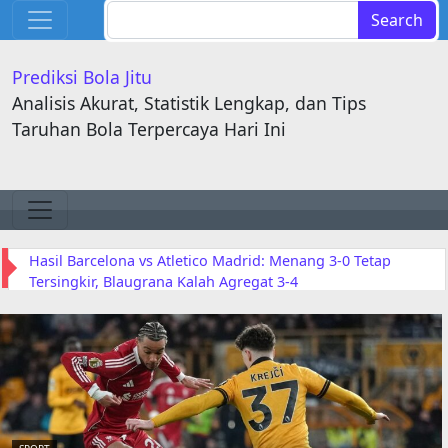
Skip to content
Search for:
Main Navigation
Prediksi Bola Jitu
Analisis Akurat, Statistik Lengkap, dan Tips
Taruhan Bola Terpercaya Hari Ini
Skip to content
Main Navigation
Hasil Barcelona vs Atletico Madrid: Menang 3-0 Tetap
Tersingkir, Blaugrana Kalah Agregat 3-4