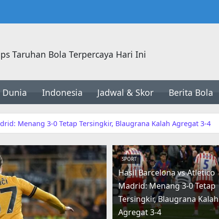
Tips Taruhan Bola Terpercaya Hari Ini
a Dunia
Indonesia
Jadwal & Skor
Berita Bola
adrid: Menang 3-0 Tetap Tersingkir, Blaugrana Kalah Agregat 3-4
SPORT
Hasil Barcelona vs Atletico
Madrid: Menang 3-0 Tetap
Tersingkir, Blaugrana Kalah
Agregat 3-4