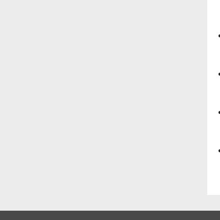
l Sekarang Membosankan dan Hanya Jago Bola Mati? S