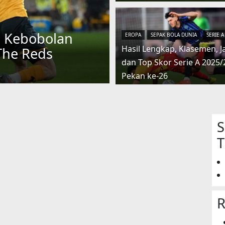
l: Kebobolan
EROPA
SEPAK BOLA DUNIA
SERIE A
Hasil Lengkap, Klasemen, J
 The Reds
dan Top Skor Serie A 2025
Pekan ke-26
S
T
R