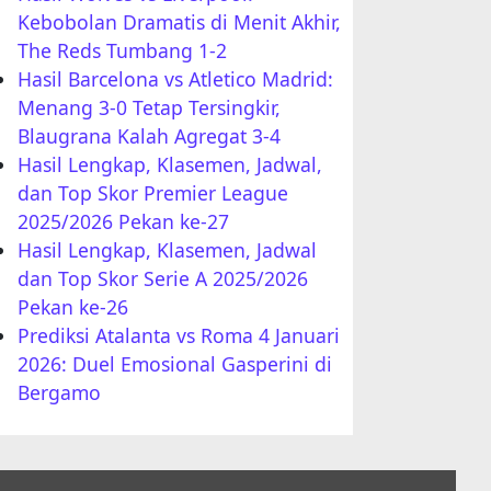
Kebobolan Dramatis di Menit Akhir,
The Reds Tumbang 1-2
Hasil Barcelona vs Atletico Madrid:
Menang 3-0 Tetap Tersingkir,
Blaugrana Kalah Agregat 3-4
Hasil Lengkap, Klasemen, Jadwal,
dan Top Skor Premier League
2025/2026 Pekan ke-27
Hasil Lengkap, Klasemen, Jadwal
dan Top Skor Serie A 2025/2026
cott Parker Punya Jawaban Tajam!
Pekan ke-26
Prediksi Atalanta vs Roma 4 Januari
2026: Duel Emosional Gasperini di
Bergamo