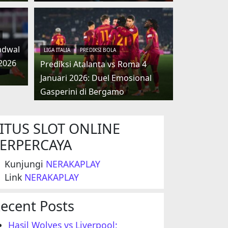
adwal
LIGA ITALIA
PREDIKSI BOLA
/2026
Prediksi Atalanta vs Roma 4
Januari 2026: Duel Emosional
Gasperini di Bergamo
ITUS SLOT ONLINE
ERPERCAYA
Kunjungi
NERAKAPLAY
Link
NERAKAPLAY
ecent Posts
Hasil Wolves vs Liverpool: