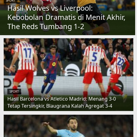
SPORT
Hasil Wolves vs Liverpool:
Kebobolan Dramatis di Menit Akhir,
The Reds Tumbang 1-2
SPORT
Hasil Barcelona vs Atletico Madrid: Menang 3-0
Tetap Tersingkir, Blaugrana Kalah Agregat 3-4