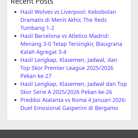
Recent Posts
Hasil Wolves vs Liverpool: Kebobolan
Dramatis di Menit Akhir, The Reds
Tumbang 1-2
Hasil Barcelona vs Atletico Madrid:
Menang 3-0 Tetap Tersingkir, Blaugrana
Kalah Agregat 3-4
Hasil Lengkap, Klasemen, Jadwal, dan
Top Skor Premier League 2025/2026
Pekan ke-27
Hasil Lengkap, Klasemen, Jadwal dan Top
Skor Serie A 2025/2026 Pekan ke-26
Prediksi Atalanta vs Roma 4 Januari 2026:
Duel Emosional Gasperini di Bergamo