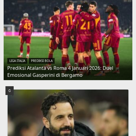
LIGA ITALIA
PREDIKSI BOLA
Prediksi Atalanta vs Roma 4 Januari 2026: Duel
Emosional Gasperini di Bergamo
0