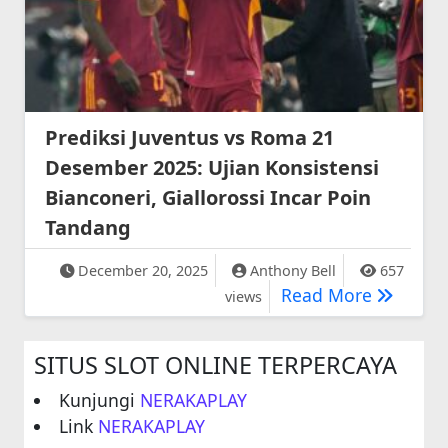
Prediksi Juventus vs Roma 21
Desember 2025: Ujian Konsistensi
Bianconeri, Giallorossi Incar Poin
Tandang
December 20, 2025
Anthony Bell
657
Prediksi
Read More
views
SITUS SLOT ONLINE TERPERCAYA
Kunjungi
NERAKAPLAY
Link
NERAKAPLAY