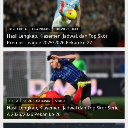
BERITA BOLA
LIGA INGGRIS
PREMIER LEAGUE
Hasil Lengkap, Klasemen, Jadwal, dan Top Skor
Premier League 2025/2026 Pekan ke-27
EROPA
SEPAK BOLA DUNIA
SERIE A
Hasil Lengkap, Klasemen, Jadwal dan Top Skor Serie
A 2025/2026 Pekan ke-26