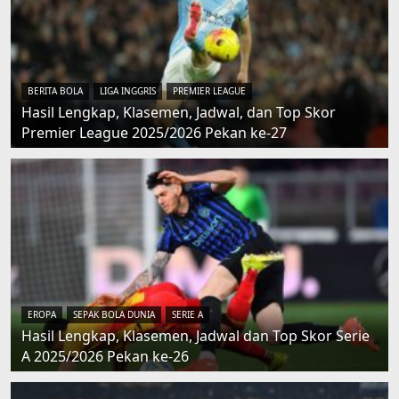
BERITA BOLA
LIGA INGGRIS
PREMIER LEAGUE
Hasil Lengkap, Klasemen, Jadwal, dan Top Skor
Premier League 2025/2026 Pekan ke-27
EROPA
SEPAK BOLA DUNIA
SERIE A
Hasil Lengkap, Klasemen, Jadwal dan Top Skor Serie
A 2025/2026 Pekan ke-26