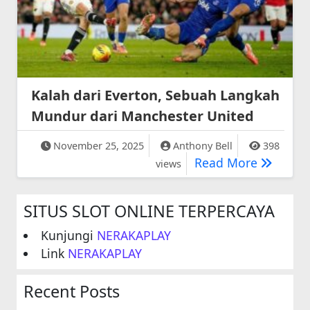
Kalah dari Everton, Sebuah Langkah
Mundur dari Manchester United
November 25, 2025
Anthony Bell
398
Kalah da
Read More
views
SITUS SLOT ONLINE TERPERCAYA
Kunjungi
NERAKAPLAY
Link
NERAKAPLAY
Recent Posts