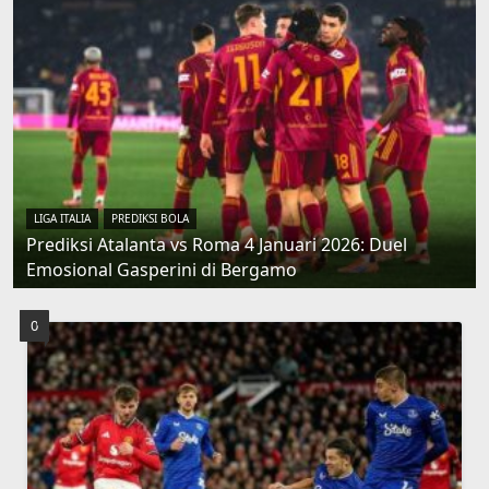
LIGA ITALIA
PREDIKSI BOLA
Prediksi Atalanta vs Roma 4 Januari 2026: Duel
Emosional Gasperini di Bergamo
0