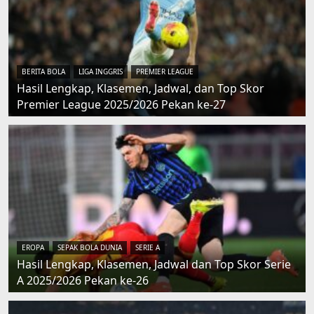
BERITA BOLA
LIGA INGGRIS
PREMIER LEAGUE
Hasil Lengkap, Klasemen, Jadwal, dan Top Skor
Premier League 2025/2026 Pekan ke-27
EROPA
SEPAK BOLA DUNIA
SERIE A
Hasil Lengkap, Klasemen, Jadwal dan Top Skor Serie
A 2025/2026 Pekan ke-26