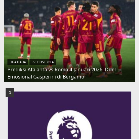
LIGA ITALIA
PREDIKSI BOLA
Prediksi Atalanta vs Roma 4 Januari 2026: Duel
Emosional Gasperini di Bergamo
0