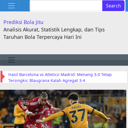
Skip to content
Search for:
Main Navigation
Prediksi Bola Jitu
Analisis Akurat, Statistik Lengkap, dan Tips
Taruhan Bola Terpercaya Hari Ini
Skip to content
Main Navigation
Hasil Barcelona vs Atletico Madrid: Menang 3-0 Tetap
Tersingkir, Blaugrana Kalah Agregat 3-4