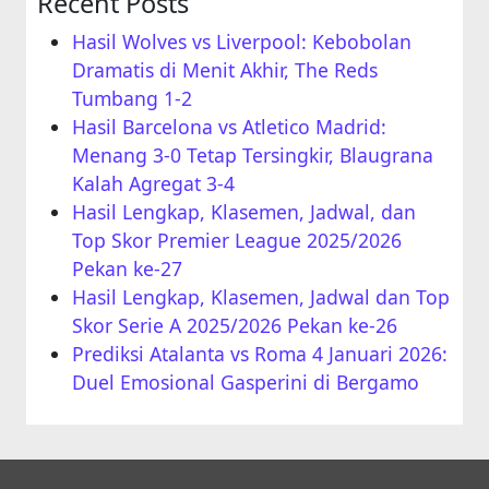
Recent Posts
Hasil Wolves vs Liverpool: Kebobolan
Dramatis di Menit Akhir, The Reds
Tumbang 1-2
Hasil Barcelona vs Atletico Madrid:
Menang 3-0 Tetap Tersingkir, Blaugrana
Kalah Agregat 3-4
Hasil Lengkap, Klasemen, Jadwal, dan
Top Skor Premier League 2025/2026
Pekan ke-27
Hasil Lengkap, Klasemen, Jadwal dan Top
Skor Serie A 2025/2026 Pekan ke-26
Prediksi Atalanta vs Roma 4 Januari 2026:
Duel Emosional Gasperini di Bergamo