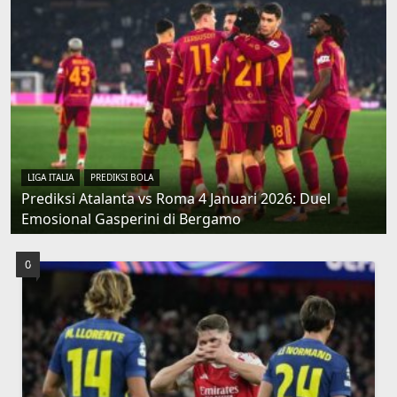
LIGA ITALIA
PREDIKSI BOLA
Prediksi Atalanta vs Roma 4 Januari 2026: Duel
Emosional Gasperini di Bergamo
0