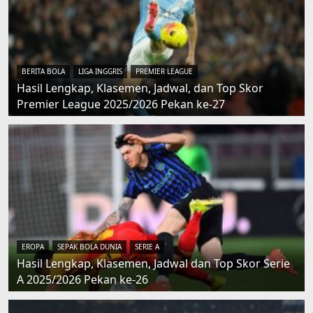
BERITA BOLA
LIGA INGGRIS
PREMIER LEAGUE
Hasil Lengkap, Klasemen, Jadwal, dan Top Skor
Premier League 2025/2026 Pekan ke-27
EROPA
SEPAK BOLA DUNIA
SERIE A
Hasil Lengkap, Klasemen, Jadwal dan Top Skor Serie
A 2025/2026 Pekan ke-26