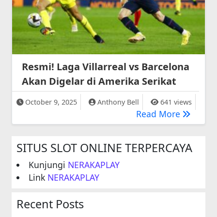
Resmi! Laga Villarreal vs Barcelona
Akan Digelar di Amerika Serikat
October 9, 2025
Anthony Bell
641 views
Resmi! La
Read More
SITUS SLOT ONLINE TERPERCAYA
Kunjungi
NERAKAPLAY
Link
NERAKAPLAY
Recent Posts