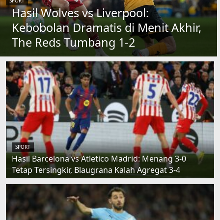
SPORT
Hasil Wolves vs Liverpool:
Kebobolan Dramatis di Menit Akhir,
The Reds Tumbang 1-2
SPORT
Hasil Barcelona vs Atletico Madrid: Menang 3-0
Tetap Tersingkir, Blaugrana Kalah Agregat 3-4