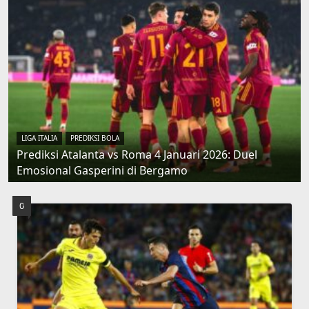
LIGA ITALIA
PREDIKSI BOLA
Prediksi Atalanta vs Roma 4 Januari 2026: Duel
Emosional Gasperini di Bergamo
0