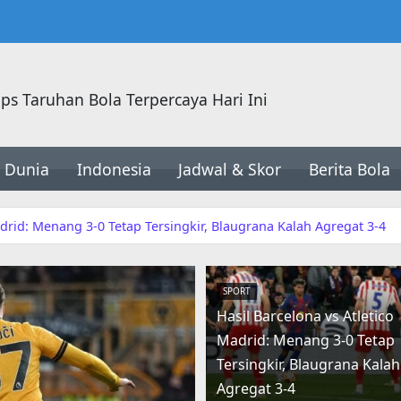
Tips Taruhan Bola Terpercaya Hari Ini
a Dunia
Indonesia
Jadwal & Skor
Berita Bola
adrid: Menang 3-0 Tetap Tersingkir, Blaugrana Kalah Agregat 3-4
SPORT
Hasil Barcelona vs Atletico
Madrid: Menang 3-0 Tetap
Tersingkir, Blaugrana Kalah
Agregat 3-4