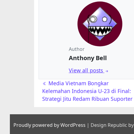
Author
Anthony Bell
View all posts
Post navigation
Media Vietnam Bongkar
Kelemahan Indonesia U-23 di Final:
Strategi Jitu Redam Ribuan Suporter
Proudly powered by WordPress
|
Design Republic b