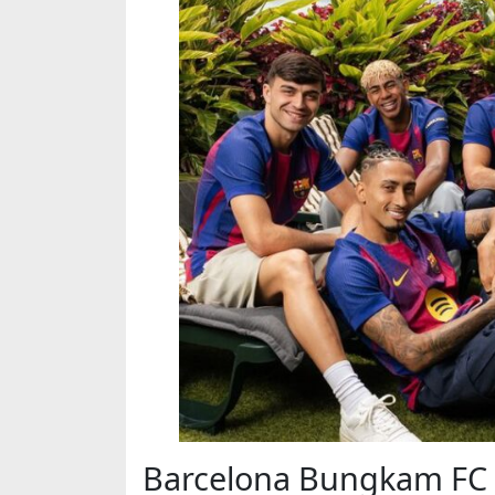
Barcelona Bungkam FC 