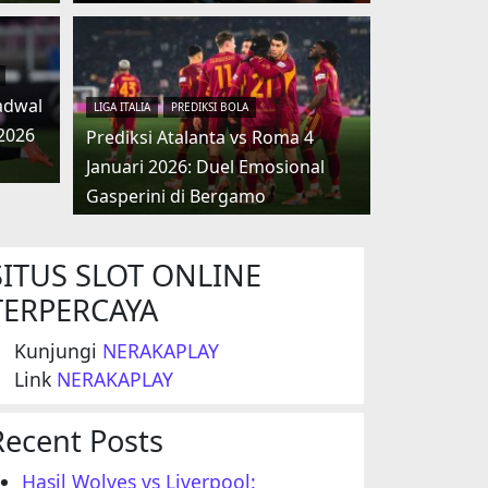
adwal
LIGA ITALIA
PREDIKSI BOLA
/2026
Prediksi Atalanta vs Roma 4
Januari 2026: Duel Emosional
Gasperini di Bergamo
SITUS SLOT ONLINE
TERPERCAYA
Kunjungi
NERAKAPLAY
Link
NERAKAPLAY
Recent Posts
Hasil Wolves vs Liverpool: