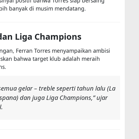
sinyal positif bahwa Torres siap bersaing
bih banyak di musim mendatang.
 dan Liga Champions
ingan, Ferran Torres menyampaikan ambisi
askan bahwa target klub adalah meraih
ns.
ua gelar – treble seperti tahun lalu (La
Espana) dan juga Liga Champions,” ujar
l
.