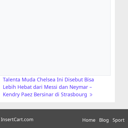
Talenta Muda Chelsea Ini Disebut Bisa
Lebih Hebat dari Messi dan Neymar –
Kendry Paez Bersinar di Strasbourg
y
InsertCart.com
Home
Blog
Sport