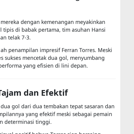
m mereka dengan kemenangan meyakinkan
 tipis di babak pertama, tim asuhan Hansi
n telak 7-3.
lah penampilan impresif Ferran Torres. Meski
res sukses mencetak dua gol, menyumbang
rforma yang efisien di lini depan.
Tajam dan Efektif
 dua gol dari dua tembakan tepat sasaran dan
pilannya yang efektif meski sebagai pemain
determinasi tinggi.