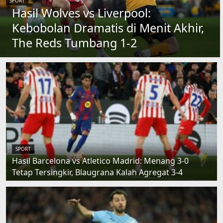
SPORT
Hasil Wolves vs Liverpool:
Kebobolan Dramatis di Menit Akhir,
The Reds Tumbang 1-2
SPORT
Hasil Barcelona vs Atletico Madrid: Menang 3-0
Tetap Tersingkir, Blaugrana Kalah Agregat 3-4