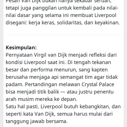
Pesan Van Dijk bukan hanya sekadar seruan,
tetapi juga panggilan untuk kembali pada nilai-
nilai dasar yang selama ini membuat Liverpool
disegani: kerja keras, solidaritas, dan keyakinan.
Kesimpulan:
Pernyataan Virgil van Dijk menjadi refleksi dari
kondisi Liverpool saat ini. Di tengah tekanan
besar dan performa menurun, sang kapten
berusaha menjaga api semangat tim agar tidak
padam. Pertandingan melawan Crystal Palace
bisa menjadi titik balik — atau justru penentu
arah musim mereka ke depan.
Satu hal pasti, Liverpool butuh kebangkitan, dan
seperti kata Van Dijk, semua harus mulai dari
tanggung jawab bersama.