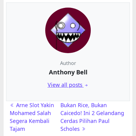
Author
Anthony Bell
View all posts
Post navigation
Arne Slot Yakin
Bukan Rice, Bukan
Mohamed Salah
Caicedo! Ini 2 Gelandang
Segera Kembali
Cerdas Pilihan Paul
Tajam
Scholes