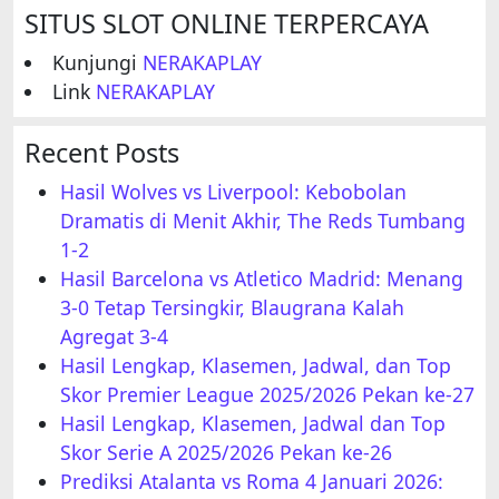
SITUS SLOT ONLINE TERPERCAYA
Kunjungi
NERAKAPLAY
Link
NERAKAPLAY
Recent Posts
Hasil Wolves vs Liverpool: Kebobolan
Dramatis di Menit Akhir, The Reds Tumbang
1-2
Hasil Barcelona vs Atletico Madrid: Menang
3-0 Tetap Tersingkir, Blaugrana Kalah
Agregat 3-4
Hasil Lengkap, Klasemen, Jadwal, dan Top
Skor Premier League 2025/2026 Pekan ke-27
Hasil Lengkap, Klasemen, Jadwal dan Top
Skor Serie A 2025/2026 Pekan ke-26
Prediksi Atalanta vs Roma 4 Januari 2026: