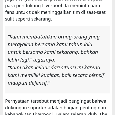
para pendukung Liverpool. Ia meminta para
fans untuk tidak meninggalkan tim di saat-saat
sulit seperti sekarang.
“Kami membutuhkan orang-orang yang
merayakan bersama kami tahun lalu
untuk bersama kami sekarang, bahkan
lebih lagi,” tegasnya.
“Kami akan keluar dari situasi ini karena
kami memiliki kualitas, baik secara ofensif
maupun defensif.”
Pernyataan tersebut menjadi pengingat bahwa
dukungan suporter adalah bagian penting dari
kebangkitan Liverpool. Dalam sejarah klub, The