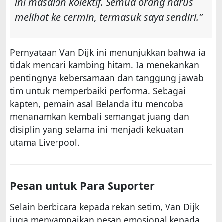
ini masalah kolektif. Semua orang harus
melihat ke cermin, termasuk saya sendiri.”
Pernyataan Van Dijk ini menunjukkan bahwa ia
tidak mencari kambing hitam. Ia menekankan
pentingnya kebersamaan dan tanggung jawab
tim untuk memperbaiki performa. Sebagai
kapten, pemain asal Belanda itu mencoba
menanamkan kembali semangat juang dan
disiplin yang selama ini menjadi kekuatan
utama Liverpool.
Pesan untuk Para Suporter
Selain berbicara kepada rekan setim, Van Dijk
juga menyampaikan pesan emosional kepada