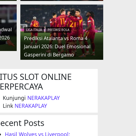
adwal
LIGA ITALIA
PREDIKSI BOLA
/2026
Prediksi Atalanta vs Roma 4
Januari 2026: Duel Emosional
Gasperini di Bergamo
ITUS SLOT ONLINE
ERPERCAYA
Kunjungi
NERAKAPLAY
Link
NERAKAPLAY
ecent Posts
Hasil Wolves vs Liverpool: