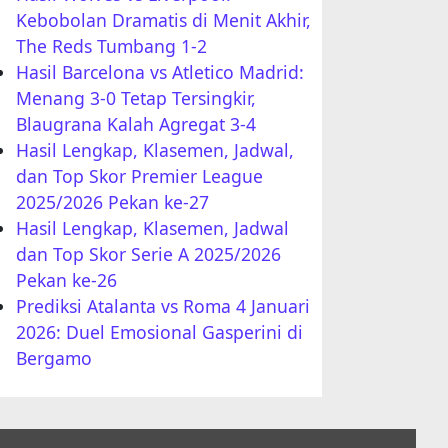
Kebobolan Dramatis di Menit Akhir,
The Reds Tumbang 1-2
Hasil Barcelona vs Atletico Madrid:
Menang 3-0 Tetap Tersingkir,
Blaugrana Kalah Agregat 3-4
Hasil Lengkap, Klasemen, Jadwal,
dan Top Skor Premier League
2025/2026 Pekan ke-27
Hasil Lengkap, Klasemen, Jadwal
dan Top Skor Serie A 2025/2026
Pekan ke-26
Prediksi Atalanta vs Roma 4 Januari
2026: Duel Emosional Gasperini di
Bergamo