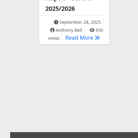
2025/2026
September 28, 2025
Anthony Bell
650
Prediksi AC Milan
Read More
views