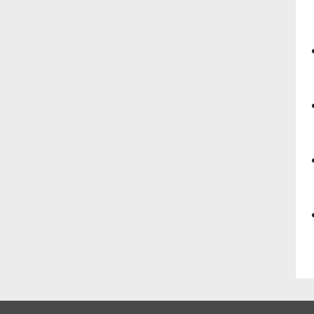
 vs Napoli – Serie A 2025/2026