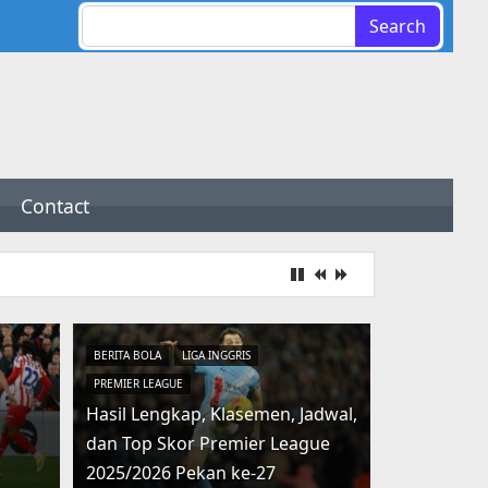
Search for:
Contact
BERITA BOLA
LIGA INGGRIS
PREMIER LEAGUE
Hasil Lengkap, Klasemen, Jadwal,
dan Top Skor Premier League
2025/2026 Pekan ke-27