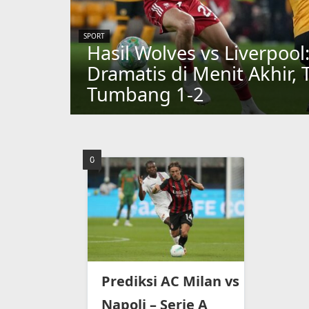
SPORT
Hasil Wolves vs Liverpoo
Dramatis di Menit Akhir,
Tumbang 1-2
0
Prediksi AC Milan vs
Napoli – Serie A