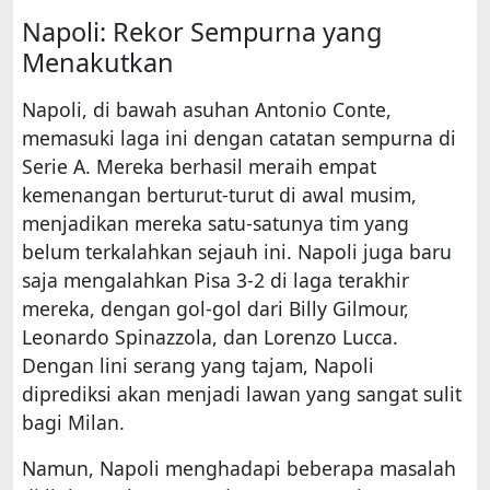
Napoli: Rekor Sempurna yang
Menakutkan
Napoli, di bawah asuhan Antonio Conte,
memasuki laga ini dengan catatan sempurna di
Serie A. Mereka berhasil meraih empat
kemenangan berturut-turut di awal musim,
menjadikan mereka satu-satunya tim yang
belum terkalahkan sejauh ini. Napoli juga baru
saja mengalahkan Pisa 3-2 di laga terakhir
mereka, dengan gol-gol dari Billy Gilmour,
Leonardo Spinazzola, dan Lorenzo Lucca.
Dengan lini serang yang tajam, Napoli
diprediksi akan menjadi lawan yang sangat sulit
bagi Milan.
Namun, Napoli menghadapi beberapa masalah