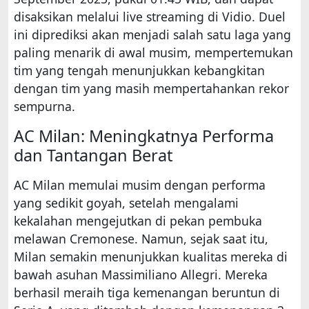
disaksikan melalui live streaming di Vidio. Duel
ini diprediksi akan menjadi salah satu laga yang
paling menarik di awal musim, mempertemukan
tim yang tengah menunjukkan kebangkitan
dengan tim yang masih mempertahankan rekor
sempurna.
AC Milan: Meningkatnya Performa
dan Tantangan Berat
AC Milan memulai musim dengan performa
yang sedikit goyah, setelah mengalami
kekalahan mengejutkan di pekan pembuka
melawan Cremonese. Namun, sejak saat itu,
Milan semakin menunjukkan kualitas mereka di
bawah asuhan Massimiliano Allegri. Mereka
berhasil meraih tiga kemenangan beruntun di