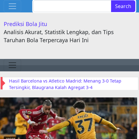
Skip to content
Search for:
Main Navigation
Prediksi Bola Jitu
Analisis Akurat, Statistik Lengkap, dan Tips
Taruhan Bola Terpercaya Hari Ini
Skip to content
Main Navigation
Hasil Barcelona vs Atletico Madrid: Menang 3-0 Tetap
Tersingkir, Blaugrana Kalah Agregat 3-4