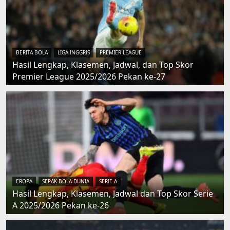
BERITA BOLA
LIGA INGGRIS
PREMIER LEAGUE
Hasil Lengkap, Klasemen, Jadwal, dan Top Skor
Premier League 2025/2026 Pekan ke-27
EROPA
SEPAK BOLA DUNIA
SERIE A
Hasil Lengkap, Klasemen, Jadwal dan Top Skor Serie
A 2025/2026 Pekan ke-26