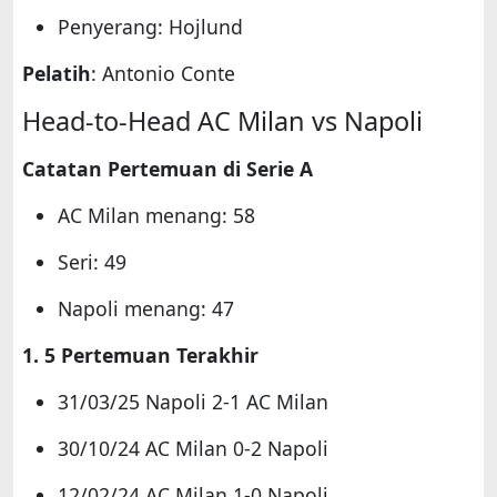
Penyerang: Hojlund
Pelatih
: Antonio Conte
Head-to-Head AC Milan vs Napoli
Catatan Pertemuan di Serie A
AC Milan menang: 58
Seri: 49
Napoli menang: 47
1.
5 Pertemuan Terakhir
31/03/25 Napoli 2-1 AC Milan
30/10/24 AC Milan 0-2 Napoli
12/02/24 AC Milan 1-0 Napoli