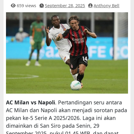
659 views
September 28, 2025
Anthony Bell
AC Milan vs Napoli
. Pertandingan seru antara
AC Milan dan Napoli akan menjadi sorotan pada
pekan ke-5 Serie A 2025/2026. Laga ini akan
dimainkan di San Siro pada Senin, 29
September 2025, pukul 01.45 WIB, dan dapat