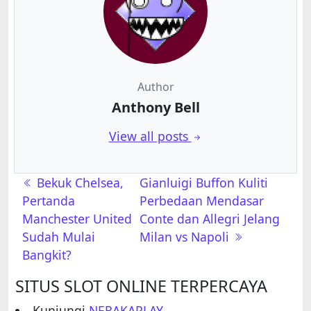
Author
Anthony Bell
View all posts
Post navigation
Bekuk Chelsea,
Gianluigi Buffon Kuliti
Pertanda
Perbedaan Mendasar
Manchester United
Conte dan Allegri Jelang
Sudah Mulai
Milan vs Napoli
Bangkit?
SITUS SLOT ONLINE TERPERCAYA
Kunjungi
NERAKAPLAY