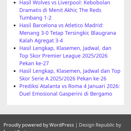
Hasil Wolves vs Liverpool: Kebobolan
Dramatis di Menit Akhir, The Reds
Tumbang 1-2
Hasil Barcelona vs Atletico Madrid:
Menang 3-0 Tetap Tersingkir, Blaugrana
Kalah Agregat 3-4
Hasil Lengkap, Klasemen, Jadwal, dan
Top Skor Premier League 2025/2026
Pekan ke-27
Hasil Lengkap, Klasemen, Jadwal dan Top
Skor Serie A 2025/2026 Pekan ke-26
Prediksi Atalanta vs Roma 4 Januari 2026:
Duel Emosional Gasperini di Bergamo
Proudly powered by WordPress
|
Design Republic by