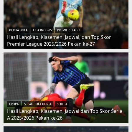
BERITA BOLA
LIGA INGGRIS
PREMIER LEAGUE
Hasil Lengkap, Klasemen, Jadwal, dan Top Skor
Premier League 2025/2026 Pekan ke-27
EROPA
SEPAK BOLA DUNIA
SERIE A
Hasil Lengkap, Klasemen, Jadwal dan Top Skor Serie
A 2025/2026 Pekan ke-26