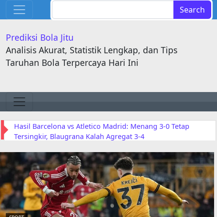
Skip to content
Search for:
Main Navigation
Prediksi Bola Jitu
Analisis Akurat, Statistik Lengkap, dan Tips
Taruhan Bola Terpercaya Hari Ini
Skip to content
Main Navigation
Hasil Barcelona vs Atletico Madrid: Menang 3-0 Tetap
Tersingkir, Blaugrana Kalah Agregat 3-4